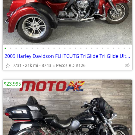
•
•
•
•
•
•
•
•
•
•
•
•
•
•
•
•
•
•
•
•
•
•
•
•
2009 Harley Davidson FLHTCUTG TriGlide Tri Glide Ultra Classic Trike
7/31
21k mi
8743 E Pecos RD #126
$23,995