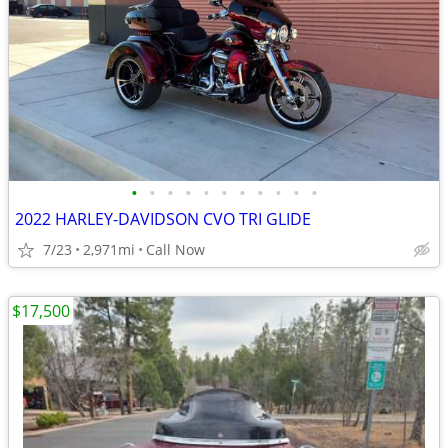
•
•
•
•
•
•
•
•
•
•
•
2022 HARLEY-DAVIDSON CVO TRI GLIDE
7/23
2,971mi
Call Now
$17,500