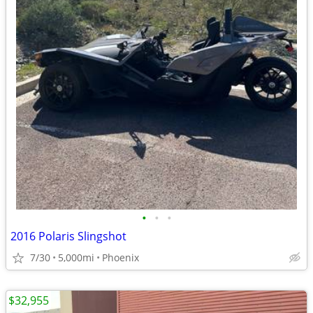
•
•
•
2016 Polaris Slingshot
7/30
5,000mi
Phoenix
$32,955