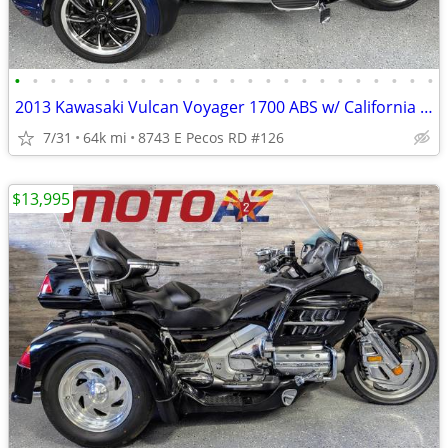
•
•
•
•
•
•
•
•
•
•
•
•
•
•
•
•
•
•
•
•
•
•
•
•
2013 Kawasaki Vulcan Voyager 1700 ABS w/ California Side Car Trike Kit
7/31
64k mi
8743 E Pecos RD #126
$13,995