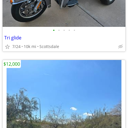
•
•
•
•
•
Tri glide
7/24
10k mi
Scottsdale
$12,000