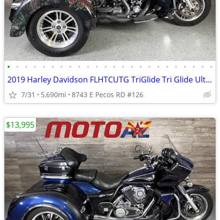
•
•
•
•
•
•
•
•
•
•
•
•
•
•
•
•
•
•
•
•
•
•
•
•
2019 Harley Davidson FLHTCUTG TriGlide Tri Glide Ultra Classic Trike
7/31
5,690mi
8743 E Pecos RD #126
$13,995