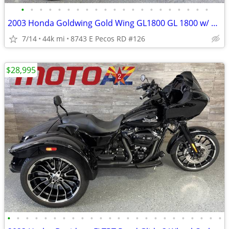
•
•
•
•
•
•
•
•
•
•
•
•
•
•
•
•
•
•
•
•
•
2003 Honda Goldwing Gold Wing GL1800 GL 1800 w/ Motor Trike Kit Low Mi
7/14
44k mi
8743 E Pecos RD #126
$28,995
•
•
•
•
•
•
•
•
•
•
•
•
•
•
•
•
•
•
•
•
•
•
•
•