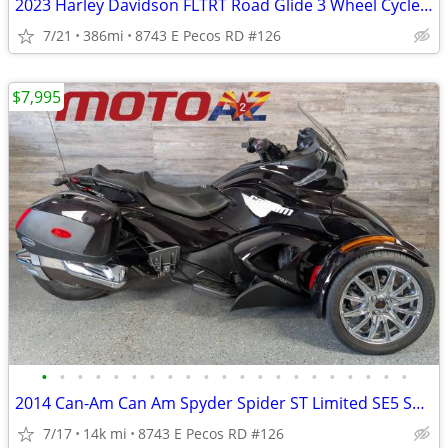
2023 Harley Davidson FLTRT Road Glide 3 Wheel Cycle Trike LIKE NEW!
7/21
386mi
8743 E Pecos RD #126
$7,995
•
•
•
•
•
•
•
•
•
•
•
•
•
•
•
•
•
•
•
•
•
2014 Can-Am Can Am Spyder Spider ST Limited SE5 Semi Auto Trans!!
7/17
14k mi
8743 E Pecos RD #126