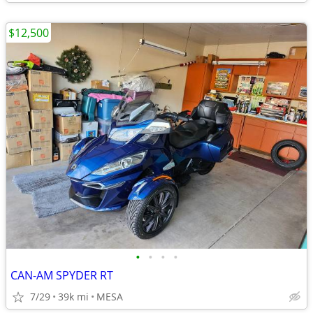
$12,500
•
•
•
•
CAN-AM SPYDER RT
7/29
39k mi
MESA