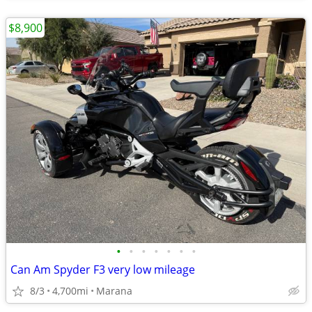
$8,900
•
•
•
•
•
•
•
Can Am Spyder F3 very low mileage
8/3
4,700mi
Marana