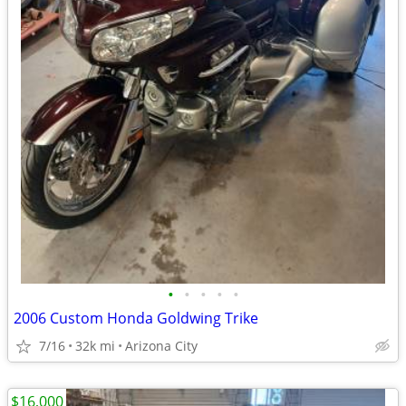
•
•
•
•
•
2006 Custom Honda Goldwing Trike
7/16
32k mi
Arizona City
$16,000