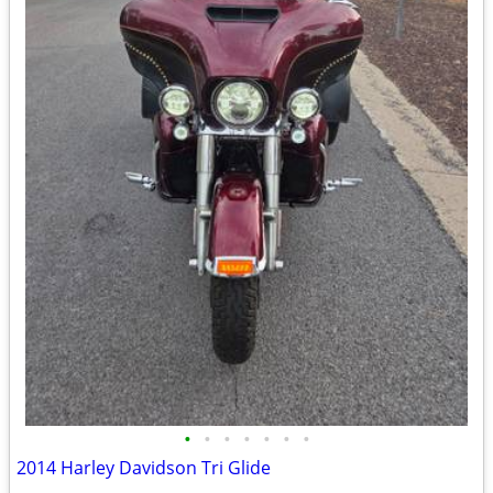
•
•
•
•
•
•
•
2014 Harley Davidson Tri Glide