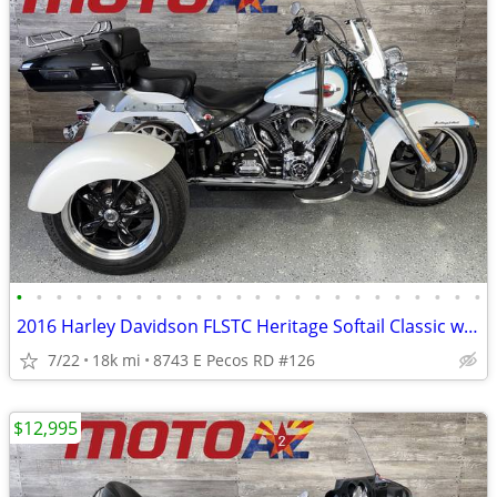
•
•
•
•
•
•
•
•
•
•
•
•
•
•
•
•
•
•
•
•
•
•
•
•
2016 Harley Davidson FLSTC Heritage Softail Classic w/ IMC Trike Kit!
7/22
18k mi
8743 E Pecos RD #126
$12,995