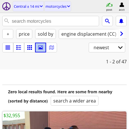
Central ± 14 mi
motorcycles
post
acct
+
price
sold by
engine displacement (CC)
st
newest
1 - 2
of 47
Zero local results found. Here are some from nearby
search a wider area
(sorted by distance)
$32,955