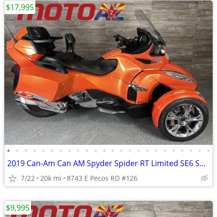
$17,995
•
•
•
•
•
•
•
•
•
•
•
•
•
•
•
•
•
•
•
•
•
•
•
•
2019 Can-Am Can AM Spyder Spider RT Limited SE6 Semi Auto Trans Trike
7/22
20k mi
8743 E Pecos RD #126
$9,995