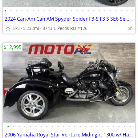
•
•
•
•
•
•
•
•
•
•
•
•
•
•
•
•
•
•
•
•
•
•
•
•
2024 Can-Am Can AM Spyder Spider F3-S F3 S SE6 Semi Auto Trans Trike
8/5
5,232mi
8743 E Pecos RD #126
$12,995
•
•
•
•
•
•
•
•
•
•
•
•
•
•
•
•
•
•
•
•
•
•
•
2006 Yamaha Royal Star Venture Midnight 1300 w/ Hannigan Trike Kit!!