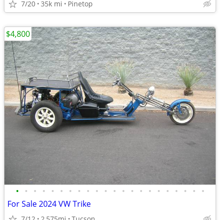
7/20
35k mi
Pinetop
$4,800
•
•
•
•
•
•
•
•
•
•
•
•
•
•
•
•
•
•
•
•
•
•
For Sale 2024 VW Trike
7/12
2,575mi
Tucson