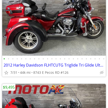
•
•
•
•
•
•
•
•
•
•
•
•
•
•
•
•
•
•
•
•
•
•
•
•
2012 Harley Davidson FLHTCUTG Triglide Tri Glide Ultra Classic Trike
7/31
44k mi
8743 E Pecos RD #126
$9,495