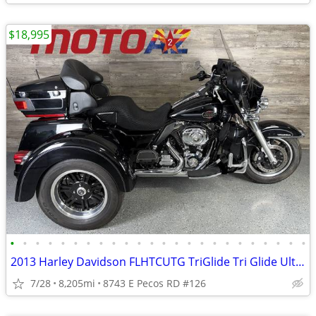
$18,995
•
•
•
•
•
•
•
•
•
•
•
•
•
•
•
•
•
•
•
•
•
•
•
•
2013 Harley Davidson FLHTCUTG TriGlide Tri Glide Ultra Classic Trike
7/28
8,205mi
8743 E Pecos RD #126