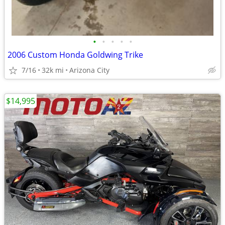
•
•
•
•
•
2006 Custom Honda Goldwing Trike
7/16
32k mi
Arizona City
$14,995