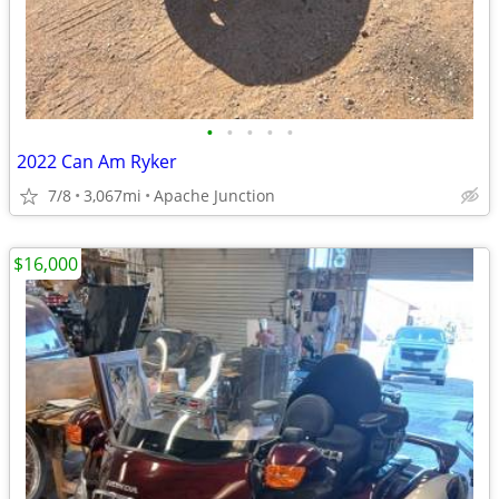
•
•
•
•
•
2022 Can Am Ryker
7/8
3,067mi
Apache Junction
$16,000