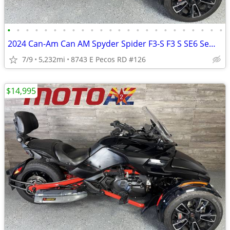
•
•
•
•
•
•
•
•
•
•
•
•
•
•
•
•
•
•
•
•
•
•
•
•
2024 Can-Am Can AM Spyder Spider F3-S F3 S SE6 Semi Auto Trans Trike
7/9
5,232mi
8743 E Pecos RD #126
$14,995