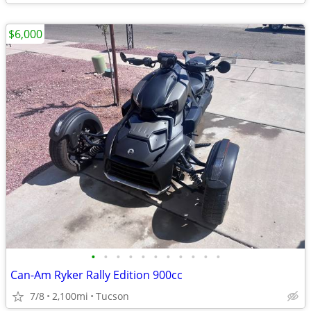
$6,000
•
•
•
•
•
•
•
•
•
•
•
Can-Am Ryker Rally Edition 900cc
7/8
2,100mi
Tucson