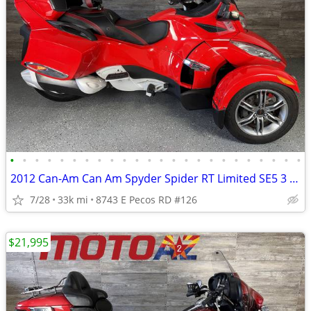
•
•
•
•
•
•
•
•
•
•
•
•
•
•
•
•
•
•
•
•
•
•
•
•
2012 Can-Am Can Am Spyder Spider RT Limited SE5 3 Wheel Cycle Trike
7/28
33k mi
8743 E Pecos RD #126
$21,995