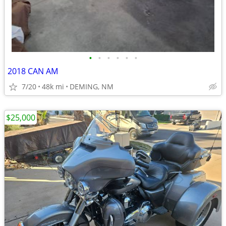
•
•
•
•
•
•
2018 CAN AM
7/20
48k mi
DEMING, NM
$25,000