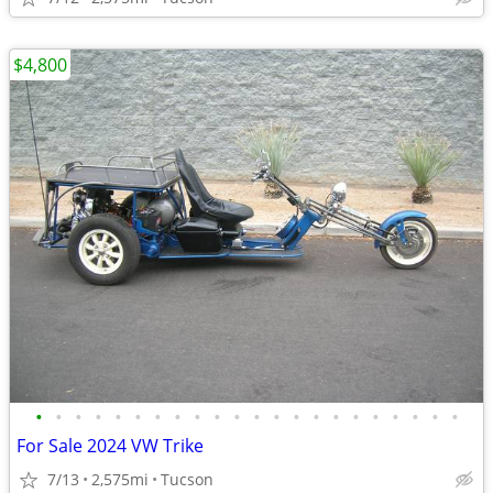
$4,800
•
•
•
•
•
•
•
•
•
•
•
•
•
•
•
•
•
•
•
•
•
•
For Sale 2024 VW Trike
7/13
2,575mi
Tucson