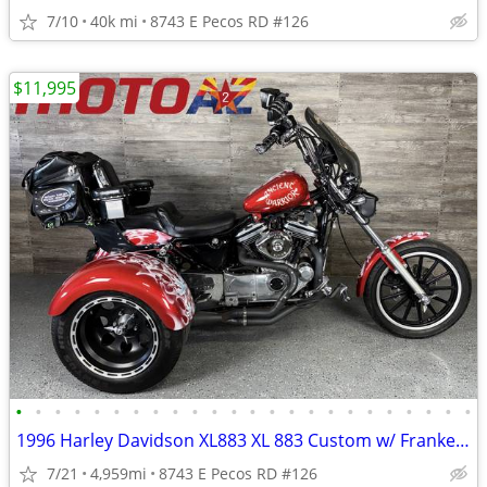
7/10
40k mi
8743 E Pecos RD #126
$11,995
•
•
•
•
•
•
•
•
•
•
•
•
•
•
•
•
•
•
•
•
•
•
•
•
1996 Harley Davidson XL883 XL 883 Custom w/ Frankenstein Trike Kit!
7/21
4,959mi
8743 E Pecos RD #126