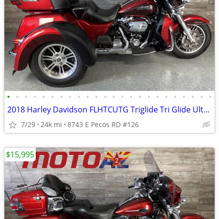
•
•
•
•
•
•
•
•
•
•
•
•
•
•
•
•
•
•
•
•
•
•
•
•
2018 Harley Davidson FLHTCUTG Triglide Tri Glide Ultra Classic Trike
7/29
24k mi
8743 E Pecos RD #126
$15,995