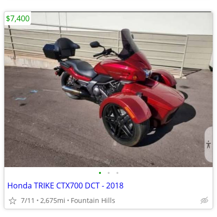
$7,400
•
•
•
Honda TRIKE CTX700 DCT - 2018
7/11
2,675mi
Fountain Hills